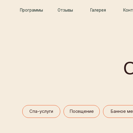
Программы
Программы
Описание услуг
Отзывы
Новости и акции
Галерея
Контакты
Контакты
СП
Подро
Спа-услуги
Посещение
Банное меню