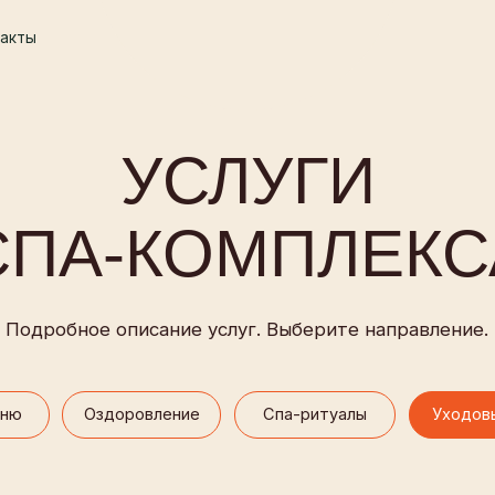
+7 92
+7 92
УСЛУГИ
А-КОМПЛЕКСА
бное описание услуг. Выберите направление.
Оздоровление
Спа-ритуалы
Уходовые процедуры