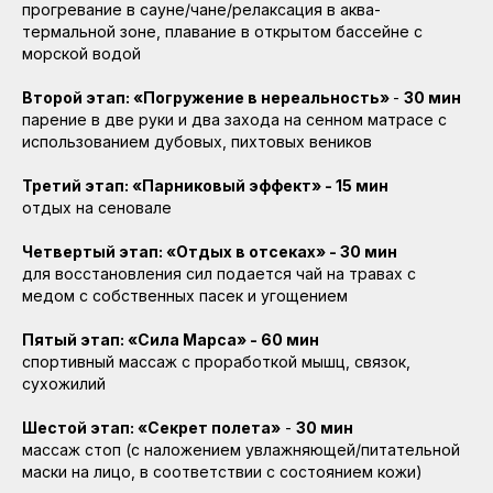
прогревание в сауне/чане/релаксация в аква-
термальной зоне, плавание в открытом бассейне с
морской водой
Второй этап: «Погружение в нереальность»
-
30 мин
парение в две руки и два захода на сенном матрасе с
использованием дубовых, пихтовых веников
Третий этап: «Парниковый эффект» - 15 мин
отдых на сеновале
Четвертый этап: «Отдых в отсеках» - 30 мин
для восстановления сил подается чай на травах с
медом с собственных пасек и угощением
Пятый этап: «Сила Марса» - 60 мин
спортивный массаж с проработкой мышц, связок,
сухожилий
Ленинградская область,
Окунёвый проезд д.4
Шестой этап: «Секрет полета»
-
30 мин
массаж стоп (с наложением увлажняющей/питательной
маски на лицо, в соответствии с состоянием кожи)
Ежедневно 10:00 – 22:00