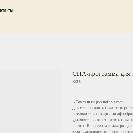
+7 92
СПА-программа для 
SKU:
«Точечный ручной массаж»
— э
делается на движениях от перифе
результате активации лимфообра
удаляются жидкости и токсины, 
клеток. Во время массажа раздра
тела, уменьшает отечность, укре