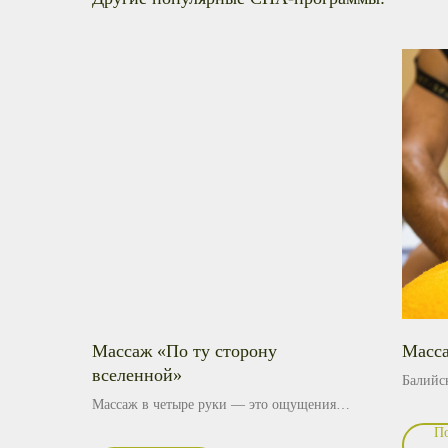
Массаж «По ту сторону
Масса
вселенной»
Балийс
сочета
Массаж в четыре руки — это ощущения
Первый
и эффект процедуры, помноженный
П
мускул
надвое — стоит попробовать только ради