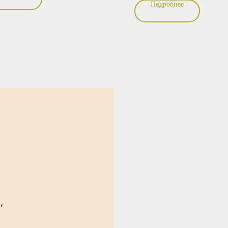
Подробнее
й, что эффективно согревает ткани и
Является незаменимым средст
т напряжение. Второй элемент —
от депрессии и хандры
ое воздействие на биоактивные
ходное с техникой акупунктуры, но
именения игл. Третий компонент —
ерапия с натуральными маслами,
анными индивидуально для клиента.
тый аспект направлен на
овление энергетического баланса,
астер восстанавливает свободный
жизненных сил по всему телу.
30