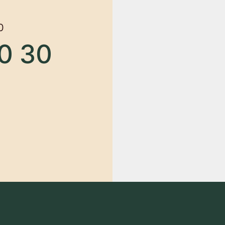
О нас
Новости и акции
Программы
Частые вопросы
Описание услуг
Контакты
©2026 Спа комплекс «Mars on fire»