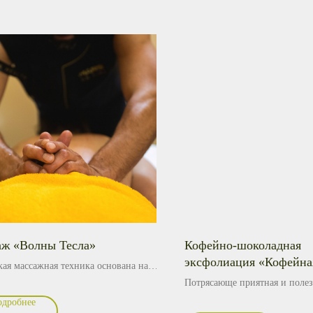
ж «Волны Тесла»
Кофейно-шоколадная
эксфолиация «Кофейна
кая массажная техника основана на
нии четырёх ключевых компонентов.
Потрясающе приятная и полез
 — глубокая проработка
процедура, не оставит равно
одробнее
атуры с использованием предплечий
тех, кто спокоен к сладким де