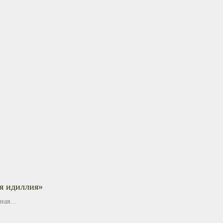
я идиллия»
ная
душным даже
сертам.