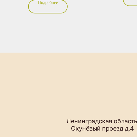
Подробнее
и локте
того, чтобы почувствовать себя счастливее
снимае
сразу в два раза.
точечн
зоны, с
без пр
аромат
подобр
Четвёр
восстан
когда м
Ленинградская область,
поток 
Окунёвый проезд д.4
Ежедневно 10:00 – 22:00
+7 925 900 30 
info@spamars.ru