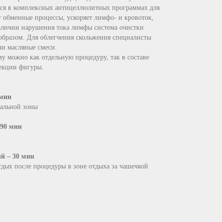
тся в комплексных антицеллюлитных программах для
т обменные процессы, ускоряет лимфо- и кровоток,
наличии нарушения тока лимфы система очистки
образом. Для облегчения скольжения специалисты
и масляные смеси.
у можно как отдельную процедуру, так в составе
екции фигуры.
 мин
мальной зоны
 90 мин
й – 30 мин
дых после процедуры в зоне отдыха за чашечкой