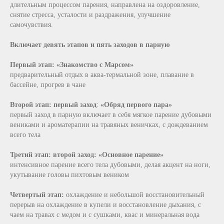
длительным процессом парения, направлена на оздоровление,
снятие стресса, усталости и раздражения, улучшение
самочувствия.
Включает девять этапов и пять заходов в парную
Первый этап:
«Знакомство с Марсом»
предварительный отдых в аква-термальной зоне, плавание в
бассейне, прогрев в чане
Второй этап: первый заход
:
«Обряд первого пара»
первый заход в парную включает в себя мягкое парение дубовыми
вениками и ароматерапии на травяных веничках, с дождеванием
всего тела
Третий этап: второй заход: «Основное парение»
интенсивное парение всего тела дубовыми, делая акцент на ноги,
укутывание головы пихтовым веником
Четвертый этап:
охлаждение и небольшой восстановительный
перерыв на охлаждение в купели и восстановление дыхания, с
чаем на травах с медом и с сушками, квас и минеральная вода