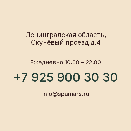
нужно!
О нас
Новости и акции
Программы
Частые вопросы
Описание услуг
Контакты
Политика конфиденциальности
Согласие на обработку данных
Договор оферты
Правила посещения
ИП Морарь А. В.
ИНН 470 320 795 552 ОГРНИП
322 470 400 124 016
©2026 Спа комплекс «Mars on fire»
Разработка сайта Юлия Март
Выбрать услуги