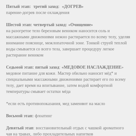
Пятый этап:
третий заход:
«ДОГРЕВ»
парение-догрев после охлаждения
Шестой этап: четвертый заход:
«Очищение»
на разогретое тело березовым веником наносится соль и
массажными движениями нежно растирается по всему телу, уделяя
внимание пояснице, межлопаточной зоне. Тонкой струей теплой
воды смывается со всего тела, завершает процедуру легкое
растирание веником
Седьмой этап: пятый заход
:
«МЕДОВОЕ НАСЛАЖДЕНИЕ
»
медовое питание для кожи. Мастер обильно наносит мёд* и
специальными массажными движениями растирает его по всему
телу, дает время на впитывание, затем водой комфортной
температуры смывает остатки мёда
*если есть противопоказания, мед заменяют на масло
Восьмой этап:
флоатинг
Девятый этап
: восстановительный отдых с чашкой ароматного
чая на травах, либо прохладительных напитков