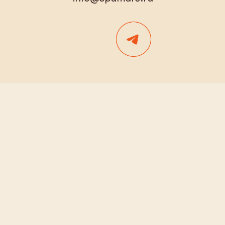
О нас
Новости и акции
Программы
Частые вопросы
Описание услуг
Контакты
Политика конфиденциальности
Согласие на обработку данных
Договор оферты
Правила посещения
ИП Морарь А. В.