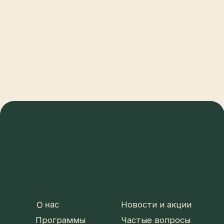
ИНН 470 320 795 552 ОГРНИП
322 470 400 124 016
©2026 Спа комплекс «Mars on fire»
Разработка сайта Юлия Март
Выбрать услуги